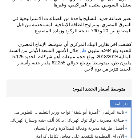
ستيل، السويس ستيل، المراكيبي، وغيرها.
تعتبر صناعة حديد التسليح واحدة من الصناعات الاستراتيجية في 
السوق المصري، وتتراوح الطاقة الإنتاجية المستخدمة من قبل 
المصانع بين 20 و 30٪. نتيجة للركود وزيادة المصنوع.
كشفت آخر تقارير البنك المركزي أن متوسط الإنتاج المصري 
للحديد بلغ 5.994 مليون 
طن
 خلال الأشهر التسعة الأولى من السنة 
المالية 2018/2019، وبلغ حجم مبيعات أهم شركات الحديد 5.125 
مليون طن، بمتوسط بيع بلغ حوالي 62.255 مليار جنيه وأسعار 
الحديد تتزبز من يوم لآخر.
متوسط أسعار الحديد اليوم:
اقرا ايضا
نائبة البرلمان "أميرة أبو شقة" تواجه وزير التعليم .. التطوير مش "تابلت" و"كتب" عليها أشكال كاريكاتورية جميلة
صناعة مصرية.. توك توك كهربائى بـ 60 ألف جنيه وسيارة كهربائية بـ 90 ألف جنيه
أفضل طريقة مجربة وفعالة للمذاكرة وعدم النسيان
الأوراق المطلوبة للتقديم على معاش تكافل كرامة