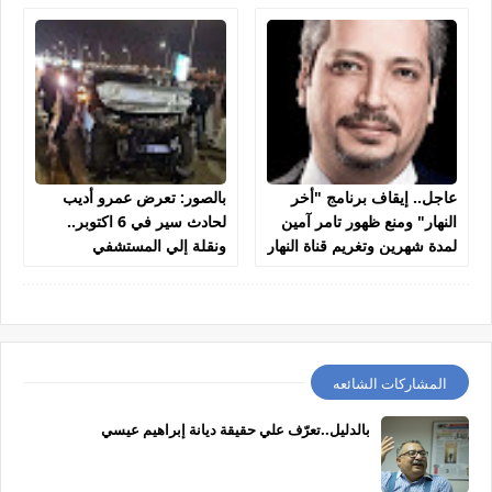
عاجل.. إيقاف برنامج "أخر
بالصور: تعرض عمرو أديب
النهار" ومنع ظهور تامر آمين
لحادث سير في 6 اكتوبر..
لمدة شهرين وتغريم قناة النهار
ونقلة إلي المستشفي
250 ألف جنيه
المشاركات الشائعه
بالدليل..تعرّف علي حقيقة ديانة إبراهيم عيسي