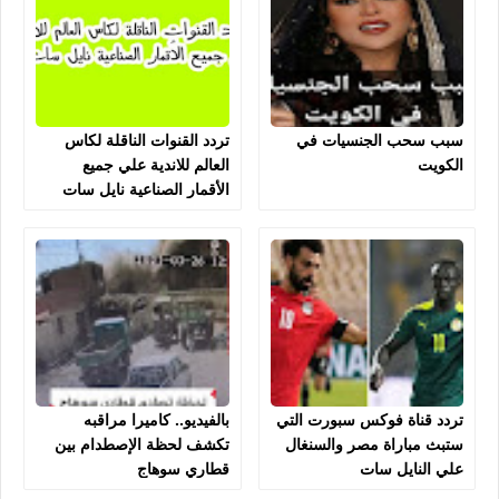
سبب سحب الجنسيات في
تردد القنوات الناقلة لكاس
الكويت
العالم للاندية علي جميع
الأقمار الصناعية نايل سات
تردد قناة فوكس سبورت التي
بالفيديو.. كاميرا مراقبه
ستبث مباراة مصر والسنغال
تكشف لحظة الإصطدام بين
علي النايل سات
قطاري سوهاج