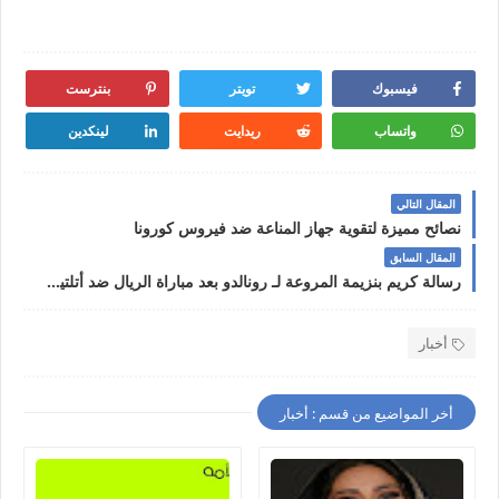
فيسبوك
تويتر
بنترست
واتساب
ريدايت
لينكدين
المقال التالي
نصائح مميزة لتقوية جهاز المناعة ضد فيروس كورونا
المقال السابق
رسالة كريم بنزيمة المروعة لـ رونالدو بعد مباراة الريال ضد أتلتيك بيلباو
أخبار
أخر المواضيع من قسم : أخبار