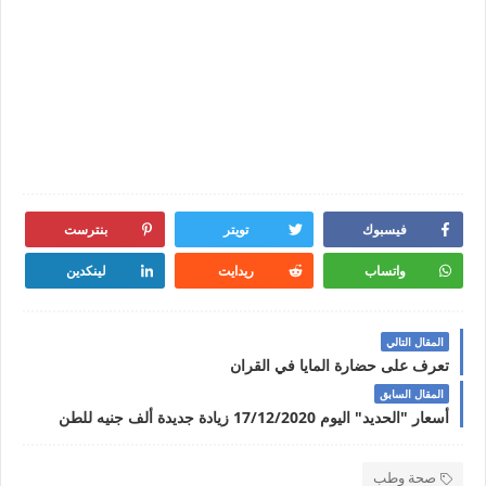
فيسبوك
تويتر
بنترست
واتساب
ريدايت
لينكدين
المقال التالي
تعرف على حضارة المايا في القران
المقال السابق
أسعار "الحديد" اليوم 17/12/2020 زيادة جديدة ألف جنيه للطن
صحة وطب