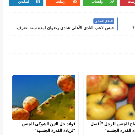
رست
واتساب
ريدايت
لينكدين
المقال السابق
؟
حبس لاعب النادي الأهلي شادي رضوان لمدة سنة..تعرف على التفاصيل
تفاح للجنس للرجل ''أفضل
فوائد خل التين الشوكي للجنس
ه القدره الجنسه"
"لزيادة القدرة الجنسية"