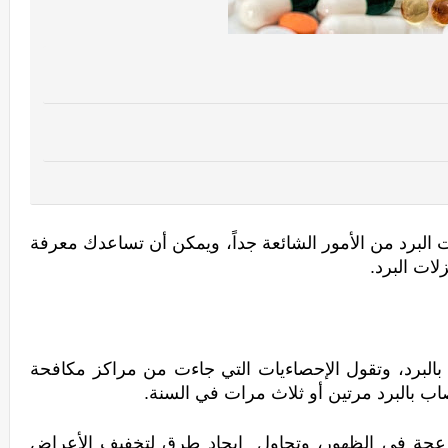
، تصبح الإصابة بنزلات البرد من الأمور الشائعة جداً، ويمكن أن تساعدك معرفة 
ات البرد.
دائماً ما يشترك الشتاء في أذهاننا بالإصابة بالبرد، وتقول الإحصاءيات التي جاءت من مراكز مكافحة 
اب بالبرد مرتين أو ثلاث مرات في السنة.
عندما تصاب بنزلة برد، تبدأ الأعراض المزعجة في الظهور، وتحاول  إيجاد طرق لتخفيف الأعراض 