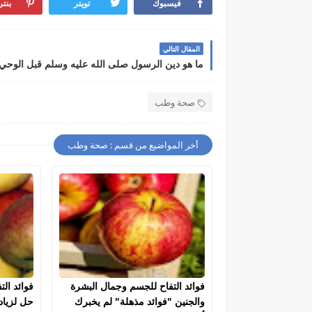
فيسبوك
تويتر
بنت
المقال التالي
ما هو دين الرسول صلى الله عليه وسلم قبل الوحي
صحة وطب
أخر المواضيع من قسم : صحة وطب
فوائد التفاح للجسم وجمال البشرة
فوائد ال
والجنين "فوائد مذهلة" لم يخبرك
حل لزياد