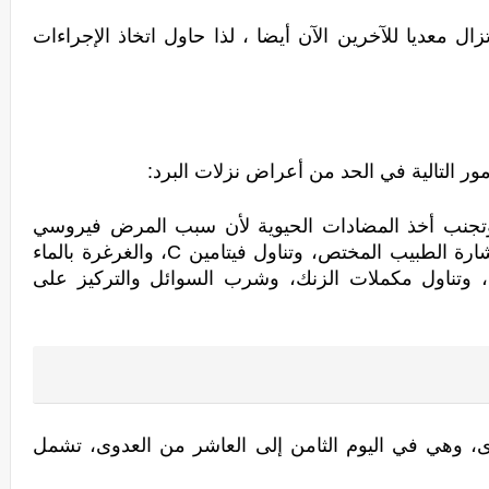
تماما مثل الدورة الأولى من العدوى ، لا تزال معديا للآخرين الآن أيضا ، لذا حاول اتخاذ الإجراءات 
ور التالية في الحد من أعراض نزلات البرد:
عدم التدخين أو التعرض لدخان الآخرين وتجنب أخذ المضادات الحيوية لأن سبب المرض فيروسي 
وليس جرثومي أخذ دواء السعال بعد استشارة الطبيب المختص، وتناول فيتامين C، والغرغرة بالماء 
والملح، واستخدام مرطب الهواء المنزلي، وتناول مكملات الزنك، وشرب السوائل والتركيز على 
هذه هي الدورة الثالثة والأخيرة من العدوى، وهي في اليوم الثامن إلى العاشر من العدوى، تشمل 