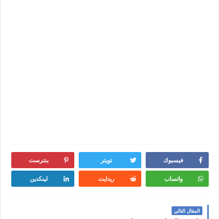
فيسبوك
تويتر
بنترست
واتساب
ريدايت
لينكدين
المقال التالي